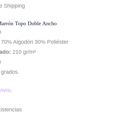
e Shipping
 Marrón Topo Doble Ancho
m
70% Algodón 30% Poliéster
ado:
210 gr/m²
e
 grados.
nvío
.
istencias