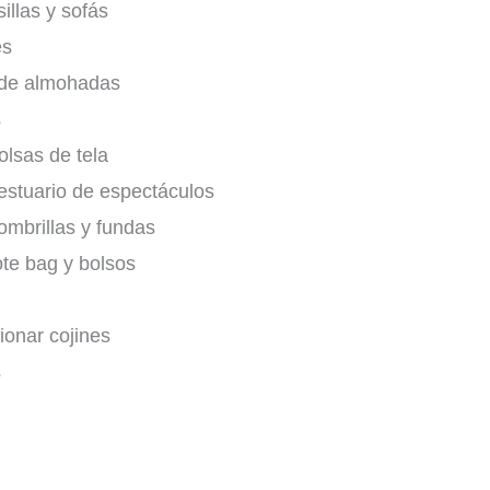
illas y sofás
es
 de almohadas
s
olsas de tela
estuario de espectáculos
ombrillas y fundas
ote bag y bolsos
ionar cojines
s