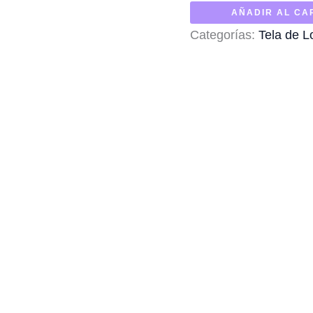
de
AÑADIR AL CA
Loneta
Categorías:
Tela de L
Marrón
Topo