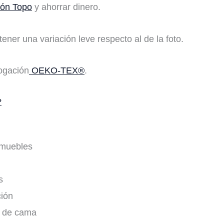
rón Topo
y ahorrar dinero.
ener una variación leve respecto al de la foto.
logación
OEKO-TEX®
.
?
 muebles
s
ción
s de cama