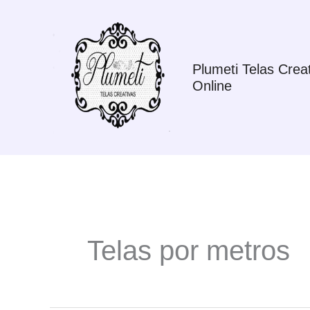
Ir
al
contenido
Plumeti Telas Creat
Online
Telas por metros