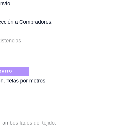
nvío.
ección a Compradores
.
istencias
RRITO
ch
,
Telas por metros
 ambos lados del tejido.