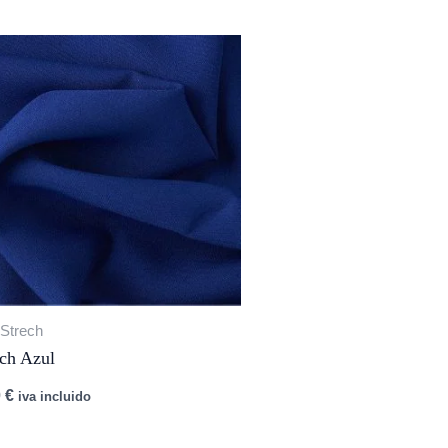
 Strech
ech Azul
0
€
iva incluido