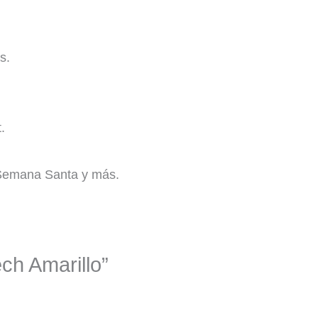
s.
.
 Semana Santa y más.
ech Amarillo”