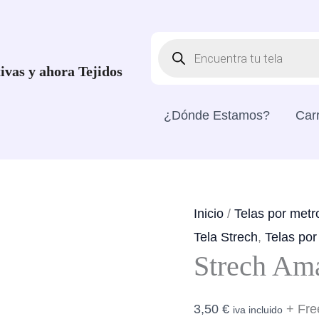
Búsqueda
De
Productos
ivas y ahora Tejidos
¿Dónde Estamos?
Carr
Inicio
/
Telas por metr
Tela Strech
,
Telas por
Strech Ama
3,50
€
+ Fre
iva incluido