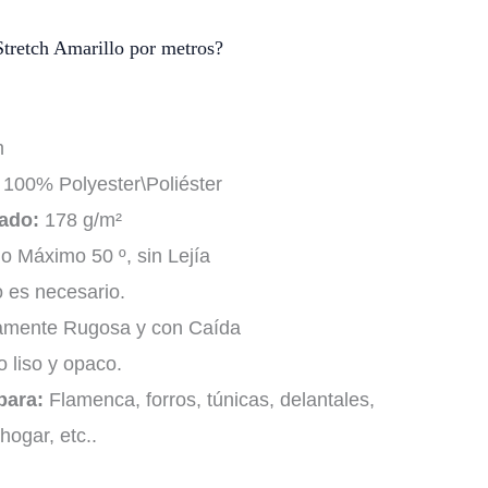
tretch Amarillo por metros?
m
100% Polyester\Poliéster
ado:
178 g/m²
 Máximo 50 º, sin Lejía
 es necesario.
amente Rugosa y con Caída
o liso y opaco.
para:
Flamenca, forros, túnicas, delantales,
ogar, etc..