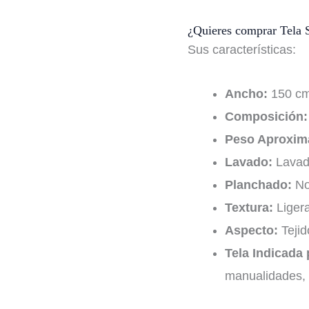
¿Quieres comprar Tela S
Sus características:
Ancho:
150 c
Composición:
Peso Aproxim
Lavado:
Lavado
Planchado:
No
Textura:
Liger
Aspecto:
Tejid
Tela Indicada 
manualidades, h