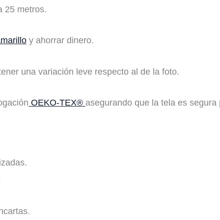
a 25 metros.
marillo
y ahorrar dinero.
tener una variación leve respecto al de la foto.
logación
OEKO-TEX®
asegurando que la tela es segura p
izadas.
.
ncartas.