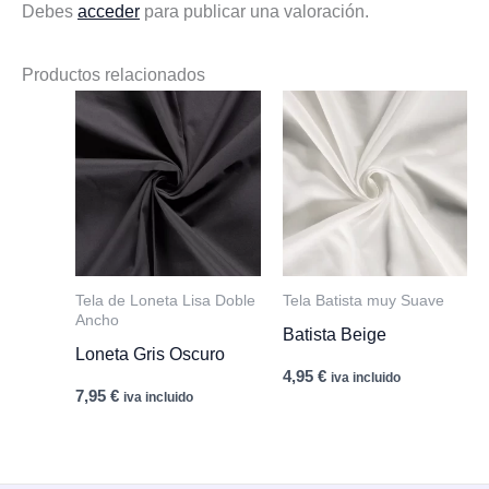
Debes
acceder
para publicar una valoración.
Productos relacionados
Tela de Loneta Lisa Doble
Tela Batista muy Suave
Ancho
Batista Beige
Loneta Gris Oscuro
4,95
€
iva incluido
7,95
€
iva incluido