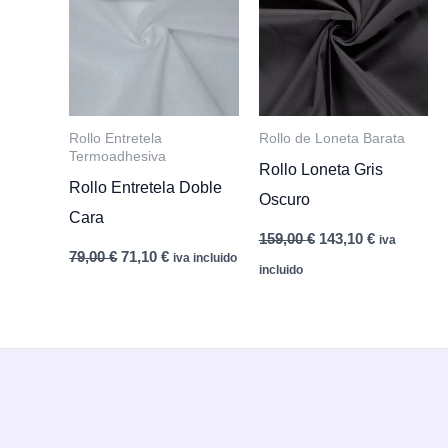
Rollo Entretela
Rollo de Loneta Barata
Termoadhesiva
Rollo Loneta Gris
Rollo Entretela Doble
Oscuro
Cara
El
El
159,00
€
143,10
€
iva
El
El
precio
precio
79,00
€
71,10
€
iva incluido
precio
precio
original
actual
incluido
original
actual
era:
es:
era:
es:
159,00 €.
143,10 €.
79,00 €.
71,10 €.