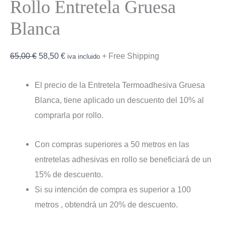
Rollo Entretela Gruesa
Blanca
El
El
65,00
€
58,50
€
+ Free Shipping
iva incluido
precio
precio
El precio de la Entretela Termoadhesiva Gruesa
original
actual
Blanca, tiene aplicado un descuento del 10% al
era:
es:
comprarla por rollo.
65,00 €.
58,50 €.
Con compras superiores a 50 metros en las
entretelas adhesivas en rollo se beneficiará de un
15% de descuento.
Si su intención de compra es superior a 100
metros , obtendrá un 20% de descuento.