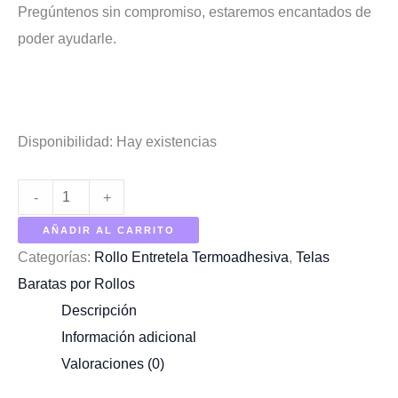
Pregúntenos sin compromiso, estaremos encantados de
poder ayudarle.
Disponibilidad:
Hay existencias
Cantidad
-
+
de
AÑADIR AL CARRITO
Rollo
Categorías:
Rollo Entretela Termoadhesiva
,
Telas
Entretela
Baratas por Rollos
Gruesa
Descripción
Blanca
Información adicional
Valoraciones (0)